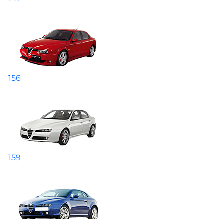
156
159