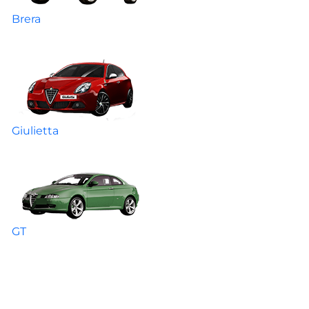
Brera
Giulietta
GT