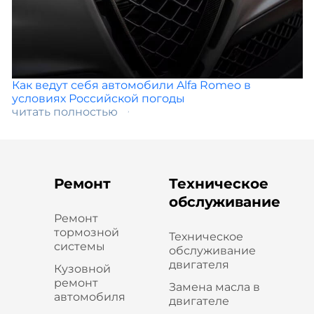
Как ведут себя автомобили Alfa Romeo в
условиях Российской погоды
читать полностью
Ремонт
Техническое
обслуживание
Ремонт
тормозной
Техническое
системы
обслуживание
двигателя
Кузовной
ремонт
Замена масла в
автомобиля
двигателе