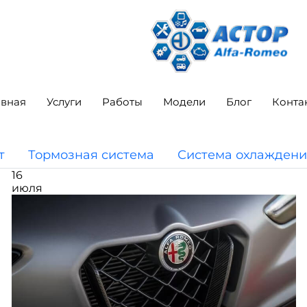
авная
Услуги
Работы
Модели
Блог
Конта
т
Тормозная система
Система охлаждени
16
июля